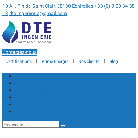
10 All. Pin de Saint-Clair, 38130 Échirolles
+33 (0) 9 50 34 38
13
dte.ingenierie@gmail.com
Contactez-nous
|
|
|
Certifications
Prime Energie
Nos clients
Blog
CHAUFFAGE ET CLIMATISATION
POMPE À CHALEUR
CHAUFFE-EAU THERMODYNAMIQUE
VENTILATION
MAINTENANCE
ÉTUDES THERMIQUES